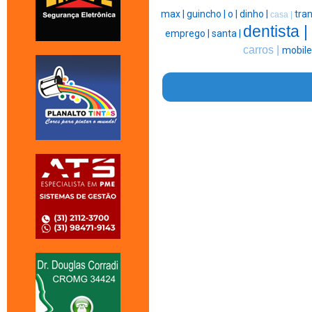
max |
guincho |
o |
dinho |
tran
casa |
dentista |
emprego |
santa |
carros |
mobile