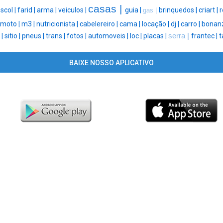
casas |
scol |
farid |
arma |
veiculos |
guia |
brinquedos |
criart |
r
gas |
moto |
m3 |
nutricionista |
cabelereiro |
cama |
locação |
dj |
carro |
bonan
 |
sitio |
pneus |
trans |
fotos |
automoveis |
loc |
placas |
serra |
frantec |
t
BAIXE NOSSO APLICATIVO