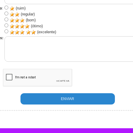
o
:
(ruim)
(regular)
(bom)
(ótimo)
(excelente)
s: