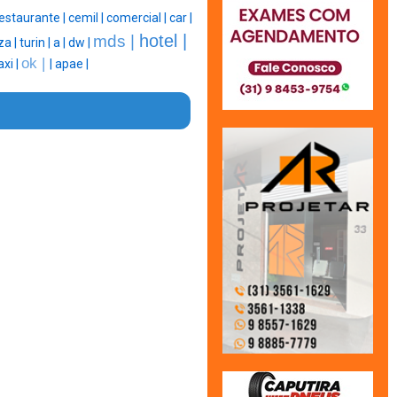
estaurante |
cemil |
comercial |
car |
hotel |
mds |
za |
turin |
a |
dw |
ok |
axi |
|
apae |