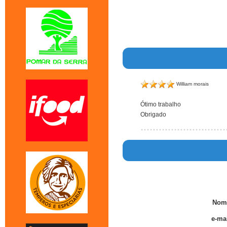
William morais
Ótimo trabalho
Obrigado
Nom
e-mai