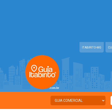
Warning
: Illegal string offset 'TWITTER' in
/home/portalguiaitabirito
Warning
: Illegal string offset 'FACEBOOK' in
/home/portalguiaitabiri
Warning
: Illegal string offset 'PALAVRA_CHAVE' in
/home/portalguiai
Warning
: Illegal string offset 'NOME' in
/home/portalguiaitabirito/ww
ITABIRITO-MG
CU