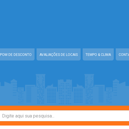
/www/class-mb/Seguranca.Class.php
on line
37
to/www/class-mb/Seguranca.Class.php
on line
37
tabirito/www/class-mb/Seguranca.Class.php
on line
37
w/class-mb/Seguranca.Class.php
on line
37
POM DE DESCONTO
AVALIAÇÕES DE LOCAIS
TEMPO & CLIMA
CONT