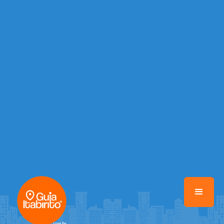
/home/portalguiaitabirito/www/class-mb/Seguranca.Class.php
on
line
37
Warning
: Illegal string offset 'FACEBOOK' in
/home/portalguiaitabirito/www/class-mb/Seguranca.Class.php
on
line
37
Warning
: Illegal string offset 'PALAVRA_CHAVE' in
/home/portalguiaitabirito/www/class-mb/Seguranca.Class.php
on
line
37
Warning
: Illegal string offset 'NOME' in
/home/portalguiaitabirito/www/class-mb/Seguranca.Class.php
on
line
37