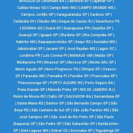
BRASÍLIA-DF
|
Brumado-BA
|
Cabreúva-SP
|
Cajamar-SP
|
Caldas Novas-GO
|
Campo Belo-MG
|
CAMPO GRANDE-MS
|
Campos Jordão-SP
|
Caraguatatuba-SP
|
Cardoso-SP
|
Ceilândia-DF
|
Cláudio-MG
|
Duque de Caxias-RJ
|
Garanhuns-PE
|
GOIÂNIA-GO
|
Guará-DF
|
Guarapuava-PR
|
Guariba-SP
|
Guarujá-SP
|
Iguapé-SP
|
Ilha Bela-SP
|
Ilha Comprida-SP
|
Itabirito-MG
|
Itaquaquecetuba-SP
|
Itaqui-RS
|
Ituiutaba-MG
|
Jaboticabal-SP
|
Jacareí-SP
|
José Raydan-MG
|
Lages-SC
|
Londrina-PR
|
Luís Correia-PI
|
MANAUS-AM
|
Matão-SP
|
Medianeira-PR
|
Mirassol-SP
|
Mococa-SP
|
Monte Alto-SP
|
Morro Agudo-SP
|
Novo Progresso-PA
|
Olímpia-SP
|
Osasco-
SP
|
Paracatu-MG
|
Parnaíba-PI
|
Peruíbe-SP
|
Piracicaba-SP
|
Pirassununga-SP
|
PORTO ALEGRE-RS
|
Porto Seguro-BA
|
Praia Grande-SP
|
Ribeirão Preto-SP
|
RIO DE JANEIRO-RJ
|
Rolim de Moura-RO
|
Salto-SP
|
SALVADOR-BA
|
Samambaia-DF
|
Santa Maria-RS
|
Santos-SP
|
São Bernardo Campo-SP
|
São
Borja-RS
|
São Caetano do Sul-SP
|
São João Paraíso-MG
|
São
José Campos-SP
|
São José do Rio Preto-SP
|
São Paulo
(Itaquera)-SP
|
São Pedro-SP
|
São Sebastião-SP
|
Sertãozinho-
SP
|
Sete Lagoas-MG
|
Sobral-CE
|
Sorocaba-SP
|
Taguatinga-DF