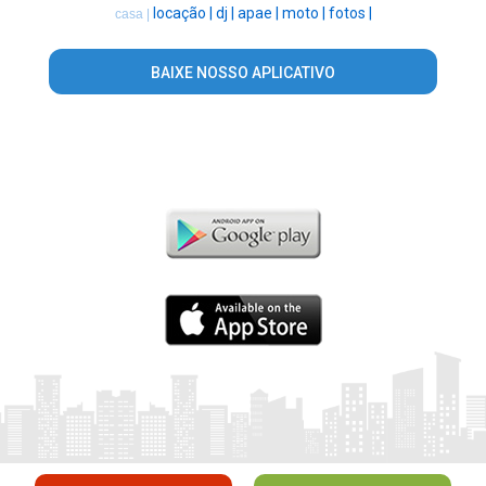
locação |
dj |
apae |
moto |
fotos |
casa |
BAIXE NOSSO APLICATIVO