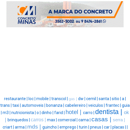
restaurante |
loc |
mobile |
transcol |
dw |
cemil |
santa |
sitio |
a |
gas |
trans |
taxi |
automoveis |
bonanza |
cabelereiro |
veiculos |
frantec |
guia
dentista |
hotel |
ok
|
m3 |
nutricionista |
o |
dinho |
farid |
carro |
casas |
|
carros |
brinquedos |
max |
comercial |
cama |
serra |
mds |
criart |
arma |
guincho |
emprego |
turin |
pneus |
car |
placas |
|