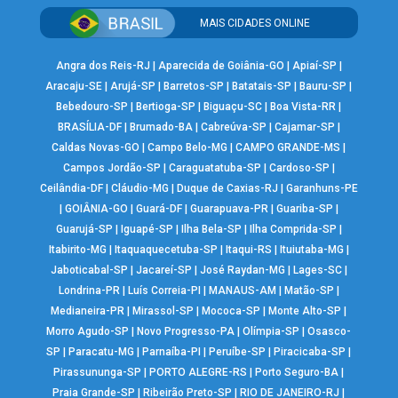
MAIS CIDADES ONLINE
Angra dos Reis-RJ
|
Aparecida de Goiânia-GO
|
Apiaí-SP
|
Aracaju-SE
|
Arujá-SP
|
Barretos-SP
|
Batatais-SP
|
Bauru-SP
|
Bebedouro-SP
|
Bertioga-SP
|
Biguaçu-SC
|
Boa Vista-RR
|
BRASÍLIA-DF
|
Brumado-BA
|
Cabreúva-SP
|
Cajamar-SP
|
Caldas Novas-GO
|
Campo Belo-MG
|
CAMPO GRANDE-MS
|
Campos Jordão-SP
|
Caraguatatuba-SP
|
Cardoso-SP
|
Ceilândia-DF
|
Cláudio-MG
|
Duque de Caxias-RJ
|
Garanhuns-PE
|
GOIÂNIA-GO
|
Guará-DF
|
Guarapuava-PR
|
Guariba-SP
|
Guarujá-SP
|
Iguapé-SP
|
Ilha Bela-SP
|
Ilha Comprida-SP
|
Itabirito-MG
|
Itaquaquecetuba-SP
|
Itaqui-RS
|
Ituiutaba-MG
|
Jaboticabal-SP
|
Jacareí-SP
|
José Raydan-MG
|
Lages-SC
|
Londrina-PR
|
Luís Correia-PI
|
MANAUS-AM
|
Matão-SP
|
Medianeira-PR
|
Mirassol-SP
|
Mococa-SP
|
Monte Alto-SP
|
Morro Agudo-SP
|
Novo Progresso-PA
|
Olímpia-SP
|
Osasco-
SP
|
Paracatu-MG
|
Parnaíba-PI
|
Peruíbe-SP
|
Piracicaba-SP
|
Pirassununga-SP
|
PORTO ALEGRE-RS
|
Porto Seguro-BA
|
Praia Grande-SP
|
Ribeirão Preto-SP
|
RIO DE JANEIRO-RJ
|