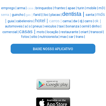
emprego |
arma |
brinquedos |
frantec |
apae |
turin |
mobile |
m3 |
casa |
dentista |
mds
serra |
guincho |
farid |
|
loc |
placas |
santa |
gas |
hotel |
|
ok |
carros |
guia |
cabelereiro |
cama |
dw |
dj |
carro |
automoveis |
a |
o |
pneus |
veiculos |
taxi |
bonanza |
cemil |
dinho |
casas |
comercial |
moto |
locação |
restaurante |
criart |
transcol |
fotos |
sitio |
nutricionista |
max |
car |
trans |
BAIXE NOSSO APLICATIVO