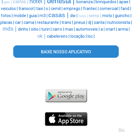
dentista |
hotel |
carros |
|
bonanza |
brinquedos |
apae |
gas |
veiculos |
transcol |
taxi |
o |
cemil |
emprego |
frantec |
comercial |
farid |
casas |
fotos |
mobile |
guia |
m3 |
dw |
serra |
moto |
guincho |
casa |
placas |
car |
cama |
restaurante |
trans |
pneus |
dj |
santa |
nutricionista |
mds |
dinho |
sitio |
turin |
carro |
max |
automoveis |
a |
criart |
arma |
ok |
cabelereiro |
locação |
loc |
BAIXE NOSSO APLICATIVO