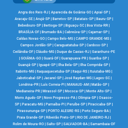
Angra dos Reis-RJ
|
Aparecida de Goiânia-GO
|
Apiaí-SP
|
Aracaju-SE
|
Arujá-SP
|
Barretos-SP
|
Batatais-SP
|
Bauru-SP
|
Bebedouro-SP
|
Bertioga-SP
|
Biguaçu-SC
|
Boa Vista-RR
|
BRASÍLIA-DF
|
Brumado-BA
|
Cabreúva-SP
|
Cajamar-SP
|
Caldas Novas-GO
|
Campo Belo-MG
|
CAMPO GRANDE-MS
|
Campos Jordão-SP
|
Caraguatatuba-SP
|
Cardoso-SP
|
Ceilândia-DF
|
Cláudio-MG
|
Duque de Caxias-RJ
|
Garanhuns-PE
|
GOIÂNIA-GO
|
Guará-DF
|
Guarapuava-PR
|
Guariba-SP
|
Guarujá-SP
|
Iguapé-SP
|
Ilha Bela-SP
|
Ilha Comprida-SP
|
Itabirito-MG
|
Itaquaquecetuba-SP
|
Itaqui-RS
|
Ituiutaba-MG
|
Jaboticabal-SP
|
Jacareí-SP
|
José Raydan-MG
|
Lages-SC
|
Londrina-PR
|
Luís Correia-PI
|
MANAUS-AM
|
Matão-SP
|
Medianeira-PR
|
Mirassol-SP
|
Mococa-SP
|
Monte Alto-SP
|
Morro Agudo-SP
|
Novo Progresso-PA
|
Olímpia-SP
|
Osasco-
SP
|
Paracatu-MG
|
Parnaíba-PI
|
Peruíbe-SP
|
Piracicaba-SP
|
Pirassununga-SP
|
PORTO ALEGRE-RS
|
Porto Seguro-BA
|
Praia Grande-SP
|
Ribeirão Preto-SP
|
RIO DE JANEIRO-RJ
|
Rolim de Moura-RO
|
Salto-SP
|
SALVADOR-BA
|
Samambaia-DF