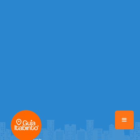
/home/portalguiaitabirito/www/class-mb/Seguranca.Class.php
on
line
37
Warning
: Illegal string offset 'FACEBOOK' in
/home/portalguiaitabirito/www/class-mb/Seguranca.Class.php
on
line
37
Warning
: Illegal string offset 'PALAVRA_CHAVE' in
/home/portalguiaitabirito/www/class-mb/Seguranca.Class.php
on
line
37
Warning
: Illegal string offset 'NOME' in
/home/portalguiaitabirito/www/class-mb/Seguranca.Class.php
on
line
37